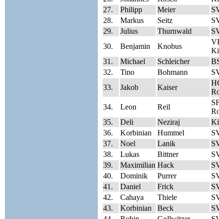
27.
Philipp
Meier
SV
28.
Markus
Seitz
SV
29.
Julius
Thurnwald
SV
V
30.
Benjamin
Knobus
Ki
31.
Michael
Schleicher
BS
32.
Tino
Bohmann
SV
HC
33.
Jakob
Kaiser
Ro
SF
34.
Leon
Reil
Ro
35.
Deli
Neziraj
Ki
36.
Korbinian
Hummel
SV
37.
Noel
Lanik
SV
38.
Lukas
Bittner
SV
39.
Maximilian
Hack
SV
40.
Dominik
Purrer
SV
41.
Daniel
Frick
SV
42.
Cahaya
Thiele
SV
43.
Korbinian
Beck
SV
44.
Robin
Gollwitzer
SV