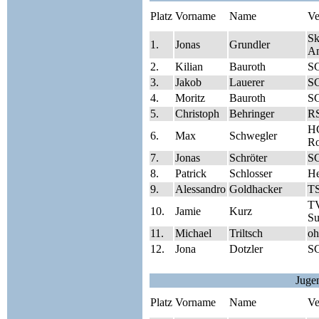
Platz
Vorname
Name
Ve
Sk
1.
Jonas
Grundler
A
2.
Kilian
Bauroth
S
3.
Jakob
Lauerer
S
4.
Moritz
Bauroth
S
5.
Christoph
Behringer
RS
HC
6.
Max
Schwegler
Ro
7.
Jonas
Schröter
S
8.
Patrick
Schlosser
He
9.
Alessandro
Goldhacker
TS
TV
10.
Jamie
Kurz
Su
11.
Michael
Triltsch
oh
12.
Jona
Dotzler
S
Juge
Platz
Vorname
Name
Ve