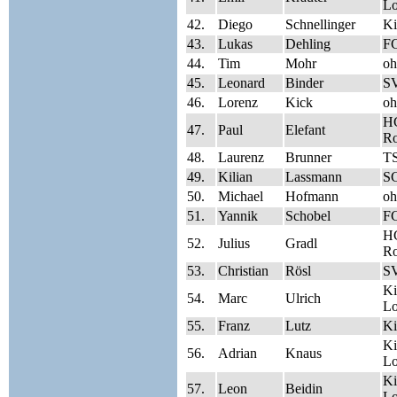
Lo
42.
Diego
Schnellinger
Ki
43.
Lukas
Dehling
FC
44.
Tim
Mohr
oh
45.
Leonard
Binder
SV
46.
Lorenz
Kick
oh
HC
47.
Paul
Elefant
Ro
48.
Laurenz
Brunner
TS
49.
Kilian
Lassmann
S
50.
Michael
Hofmann
oh
51.
Yannik
Schobel
FC
HC
52.
Julius
Gradl
Ro
53.
Christian
Rösl
SV
Ki
54.
Marc
Ulrich
Lo
55.
Franz
Lutz
Ki
Ki
56.
Adrian
Knaus
Lo
Ki
57.
Leon
Beidin
Lo