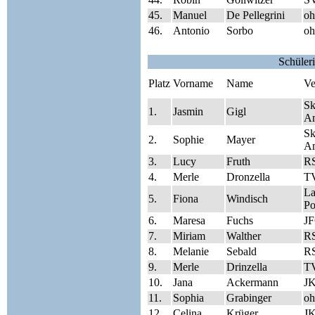
45.
Manuel
De Pellegrini
oh
46.
Antonio
Sorbo
oh
Schüler
Platz
Vorname
Name
Ve
Sk
1.
Jasmin
Gigl
A
Sk
2.
Sophie
Mayer
A
3.
Lucy
Fruth
RS
4.
Merle
Dronzella
T
La
5.
Fiona
Windisch
Po
6.
Maresa
Fuchs
J
7.
Miriam
Walther
RS
8.
Melanie
Sebald
RS
9.
Merle
Drinzella
T
10.
Jana
Ackermann
J
11.
Sophia
Grabinger
oh
12.
Celina
Krüger
J