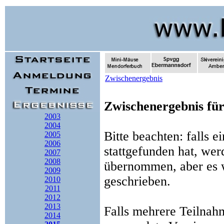
Zwischenergebnis
Zwischenergebnis für
2003
2004
Bitte beachten: falls 
2005
2006
stattgefunden hat, werd
2007
2008
übernommen, aber es wi
2009
geschrieben.
2010
2011
2012
2013
Falls mehrere Teilnah
2014