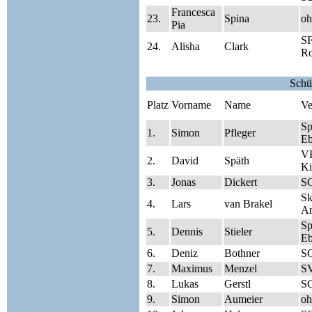
Francesca
23.
Spina
oh
Pia
SF
24.
Alisha
Clark
Ro
Schü
Platz
Vorname
Name
Ve
S
1.
Simon
Pfleger
Eb
V
2.
David
Späth
Ki
3.
Jonas
Dickert
S
Sk
4.
Lars
van Brakel
A
S
5.
Dennis
Stieler
Eb
6.
Deniz
Bothner
S
7.
Maximus
Menzel
SV
8.
Lukas
Gerstl
S
9.
Simon
Aumeier
oh