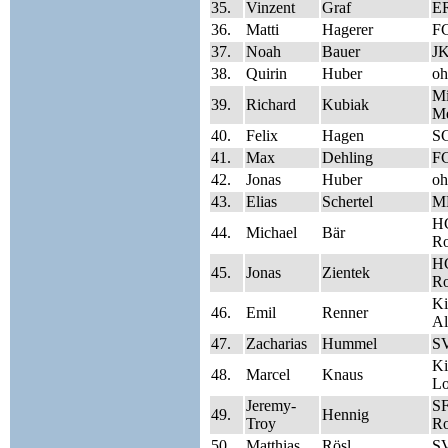
35.
Vinzent
Graf
E
36.
Matti
Hagerer
FC
37.
Noah
Bauer
J
38.
Quirin
Huber
oh
Mi
39.
Richard
Kubiak
Me
40.
Felix
Hagen
SG
41.
Max
Dehling
FC
42.
Jonas
Huber
oh
43.
Elias
Schertel
M
HC
44.
Michael
Bär
Ro
HC
45.
Jonas
Zientek
Ro
Ki
46.
Emil
Renner
Al
47.
Zacharias
Hummel
SV
Ki
48.
Marcel
Knaus
Lo
Jeremy-
SF
49.
Hennig
Troy
Ro
50.
Matthias
Rösl
SV