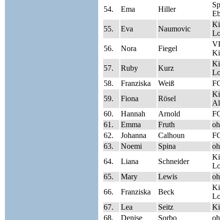
S
54.
Ema
Hiller
Eb
Ki
55.
Eva
Naumovic
Lo
V
56.
Nora
Fiegel
Ki
Ki
57.
Ruby
Kurz
Lo
58.
Franziska
Weiß
FC
Ki
59.
Fiona
Rösel
Al
60.
Hannah
Arnold
FC
61.
Emma
Fruth
oh
62.
Johanna
Calhoun
FC
63.
Noemi
Spina
oh
Ki
64.
Liana
Schneider
Lo
65.
Mary
Lewis
oh
Ki
66.
Franziska
Beck
Lo
67.
Lea
Seitz
Ki
68.
Denise
Sorbo
oh