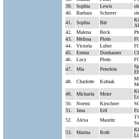
39.
Sophia
Lewis
oh
40.
Barbara
Scherrer
oh
Ki
41.
Sophia
Bär
Al
42.
Malena
Beck
Ph
43.
Melissa
Plotts
FC
44.
Victoria
Luber
FC
45.
Emma
Donhauser
CI
46.
Lucy
Plotts
FC
S
47.
Mia
Peterlein
Eb
Mi
48.
Charlotte
Kubiak
Me
Ki
49.
Michaela
Meier
Lo
50.
Noemi
Kirschner
SG
51.
Jana
Ertl
Fc
TV
52.
Alexa
Mauritz
Su
Ki
53.
Marina
Roth
Lo