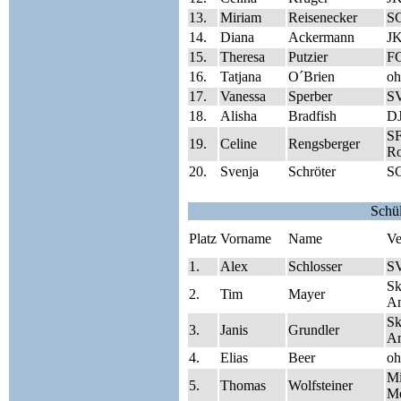
13.
Miriam
Reisenecker
S
14.
Diana
Ackermann
J
15.
Theresa
Putzier
FC
16.
Tatjana
O´Brien
oh
17.
Vanessa
Sperber
SV
18.
Alisha
Bradfish
DJ
SF
19.
Celine
Rengsberger
Ro
20.
Svenja
Schröter
S
Schü
Platz
Vorname
Name
Ve
1.
Alex
Schlosser
SV
Sk
2.
Tim
Mayer
A
Sk
3.
Janis
Grundler
A
4.
Elias
Beer
oh
Mi
5.
Thomas
Wolfsteiner
Me