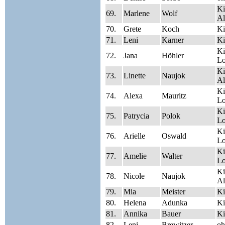
Ki
69.
Marlene
Wolf
Al
70.
Grete
Koch
Ki
71.
Leni
Karner
Ki
Ki
72.
Jana
Höhler
Lo
Ki
73.
Linette
Naujok
Al
Ki
74.
Alexa
Mauritz
Lo
Ki
75.
Patrycia
Polok
Lo
Ki
76.
Arielle
Oswald
Lo
Ki
77.
Amelie
Walter
Lo
Ki
78.
Nicole
Naujok
Al
79.
Mia
Meister
Ki
80.
Helena
Adunka
Ki
81.
Annika
Bauer
Ki
82.
Leni
Brewitzer
oh