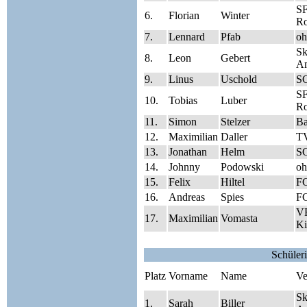
SF
6.
Florian
Winter
Ro
7.
Lennard
Pfab
oh
Sk
8.
Leon
Gebert
A
9.
Linus
Uschold
S
SF
10.
Tobias
Luber
Ro
11.
Simon
Stelzer
Ba
12.
Maximilian
Daller
T
13.
Jonathan
Helm
S
14.
Johnny
Podowski
oh
15.
Felix
Hiltel
FC
16.
Andreas
Spies
FC
V
17.
Maximilian
Vomasta
Ki
Schüler
Platz
Vorname
Name
Ve
Sk
1.
Sarah
Biller