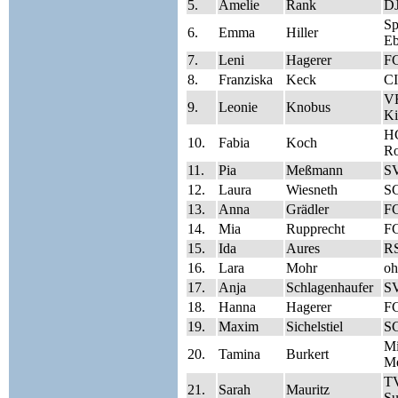
5.
Amelie
Rank
D
S
6.
Emma
Hiller
Eb
7.
Leni
Hagerer
FC
8.
Franziska
Keck
CI
V
9.
Leonie
Knobus
Ki
HC
10.
Fabia
Koch
Ro
11.
Pia
Meßmann
SV
12.
Laura
Wiesneth
S
13.
Anna
Grädler
FC
14.
Mia
Rupprecht
FC
15.
Ida
Aures
RS
16.
Lara
Mohr
oh
17.
Anja
Schlagenhaufer
SV
18.
Hanna
Hagerer
FC
19.
Maxim
Sichelstiel
SG
Mi
20.
Tamina
Burkert
Me
TV
21.
Sarah
Mauritz
Su