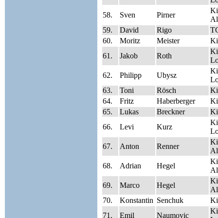
Ki
58.
Sven
Pirner
Al
59.
David
Rigo
TC
60.
Moritz
Meister
Ki
Ki
61.
Jakob
Roth
Lo
Ki
62.
Philipp
Ubysz
Lo
63.
Toni
Rösch
Ki
64.
Fritz
Haberberger
Ki
65.
Lukas
Breckner
Ki
Ki
66.
Levi
Kurz
Lo
Ki
67.
Anton
Renner
Al
Ki
68.
Adrian
Hegel
Al
Ki
69.
Marco
Hegel
Al
70.
Konstantin
Senchuk
Ki
Ki
71.
Emil
Naumovic