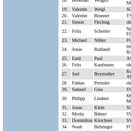
18.
Benedikt
Weigert
Me
19.
Valentin
Weigl
S
20.
Valentin
Brunner
TS
21.
Simon
Flechsig
oh
S
22.
Felix
Scheeler
Eb
23.
Michael
Nibler
FC
HC
24.
Jonas
Ruhland
Ro
25.
Emil
Paul
A
26.
Felix
Kaufmann
oh
Ki
27.
Joel
Beyreuther
Al
28.
Fabian
Preissler
oh
29.
Samuel
Gius
SV
Mi
30.
Philipp
Lindner
Me
31.
Jonas
Klein
S
32.
Moritz
Bittner
SV
33.
Dominikus
Kirschner
SV
34.
Noah
Behringer
FC