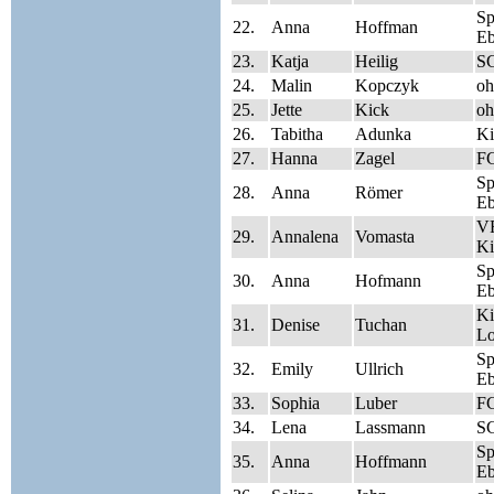
S
22.
Anna
Hoffman
Eb
23.
Katja
Heilig
SG
24.
Malin
Kopczyk
oh
25.
Jette
Kick
oh
26.
Tabitha
Adunka
Ki
27.
Hanna
Zagel
FC
S
28.
Anna
Römer
Eb
V
29.
Annalena
Vomasta
Ki
S
30.
Anna
Hofmann
Eb
Ki
31.
Denise
Tuchan
Lo
S
32.
Emily
Ullrich
Eb
33.
Sophia
Luber
FC
34.
Lena
Lassmann
S
S
35.
Anna
Hoffmann
Eb