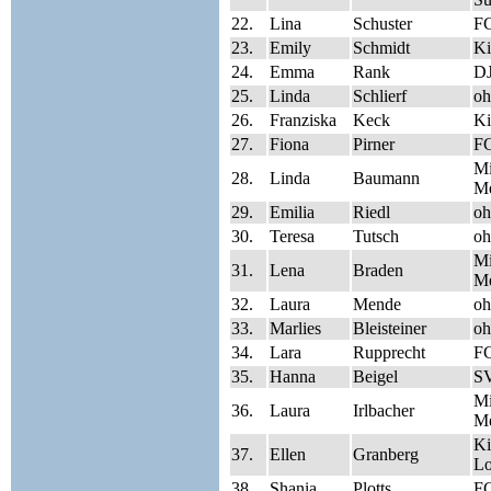
22.
Lina
Schuster
FC
23.
Emily
Schmidt
Ki
24.
Emma
Rank
D
25.
Linda
Schlierf
oh
26.
Franziska
Keck
Ki
27.
Fiona
Pirner
FC
Mi
28.
Linda
Baumann
Me
29.
Emilia
Riedl
oh
30.
Teresa
Tutsch
oh
Mi
31.
Lena
Braden
Me
32.
Laura
Mende
oh
33.
Marlies
Bleisteiner
oh
34.
Lara
Rupprecht
FC
35.
Hanna
Beigel
SV
Mi
36.
Laura
Irlbacher
Me
Ki
37.
Ellen
Granberg
Lo
38.
Shania
Plotts
FC