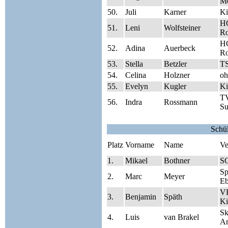
Me
50.
Juli
Karner
Ki
HC
51.
Leni
Wolfsteiner
Ro
HC
52.
Adina
Auerbeck
Ro
53.
Stella
Betzler
TS
54.
Celina
Holzner
oh
55.
Evelyn
Kugler
Ki
TV
56.
Indra
Rossmann
Su
Schü
Platz
Vorname
Name
Ve
1.
Mikael
Bothner
S
S
2.
Marc
Meyer
Eb
V
3.
Benjamin
Späth
Ki
Sk
4.
Luis
van Brakel
A