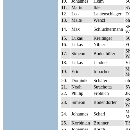
10.
Johannes
Helm
S
11.
Martin
Ibler
SV
12.
Leo
Lautenschlager
DJ
13.
Malte
Wenzl
oh
SK
14.
Max
Schlüchtermann
Wi
15.
Lukas
Kreitinger
S
16.
Lukas
Nibler
FC
SK
17.
Simeon
Bodenhöfer
Wi
18.
Lukas
Lindner
Vi
Mi
19.
Eric
Irlbacher
Me
20.
Dominik
Schäfer
oh
21.
Noah
Strachotta
SV
22.
Phillip
Fröhlich
J
SK
23.
Simeon
Bodendörfer
Wi
Mi
24.
Johannes
Scharl
Me
25.
Korbinian
Brunner
TS
26.
Johannes
Rösch
Ki