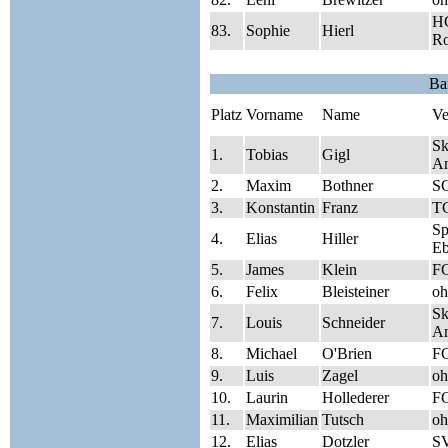
HC
83.
Sophie
Hierl
Ro
Ba
Platz
Vorname
Name
Ve
Sk
1.
Tobias
Gigl
A
2.
Maxim
Bothner
S
3.
Konstantin
Franz
TG
S
4.
Elias
Hiller
Eb
5.
James
Klein
FC
6.
Felix
Bleisteiner
oh
Sk
7.
Louis
Schneider
A
8.
Michael
O'Brien
FC
9.
Luis
Zagel
oh
10.
Laurin
Hollederer
FC
11.
Maximilian
Tutsch
oh
12.
Elias
Dotzler
SV