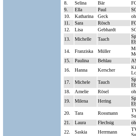
8.
Selina
Bär
FC
9.
Ella
Paul
S
10.
Katharina
Geck
oh
11.
Sara
Rösch
FC
12.
Lisa
Gebhardt
S
S
13.
Michelle
Taach
Eb
Mi
14.
Franziska
Müller
Me
15.
Paulina
Behlau
A
Ki
16.
Hanna
Kerscher
Lo
S
17.
Michele
Tauch
Eb
18.
Amelie
Rösel
oh
S
19.
Milena
Hering
Eb
TV
20.
Tara
Rossmann
Su
21.
Laura
Flechsig
oh
TV
22.
Saskia
Herrmann
Su