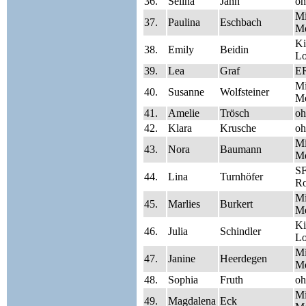
36.
Selina
Jahn
oh
Mi
37.
Paulina
Eschbach
Me
Ki
38.
Emily
Beidin
Lo
39.
Lea
Graf
E
Mi
40.
Susanne
Wolfsteiner
Me
41.
Amelie
Trösch
oh
42.
Klara
Krusche
oh
Mi
43.
Nora
Baumann
Me
SF
44.
Lina
Turnhöfer
Ro
Mi
45.
Marlies
Burkert
Me
Ki
46.
Julia
Schindler
Lo
Mi
47.
Janine
Heerdegen
Me
48.
Sophia
Fruth
oh
Mi
49.
Magdalena
Eck