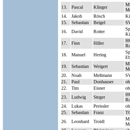
Mi
13.
Pascal
Klinger
Me
14.
Jakob
Rösch
Ki
15.
Sebastian
Beigel
SV
S
16.
David
Rotter
Ki
HC
17.
Finn
Hiller
Ro
S
18.
Manuel
Hering
Eb
Mi
19.
Sebastian
Weigert
Me
20.
Noah
Meßmann
SV
21.
Paul
Donhauser
oh
22.
Tim
Eisner
oh
HC
23.
Ludwig
Steger
Ro
24.
Lukas
Preissler
oh
25.
Sebastian
Franz
TG
Mi
26.
Leonhard
Troidl
Me