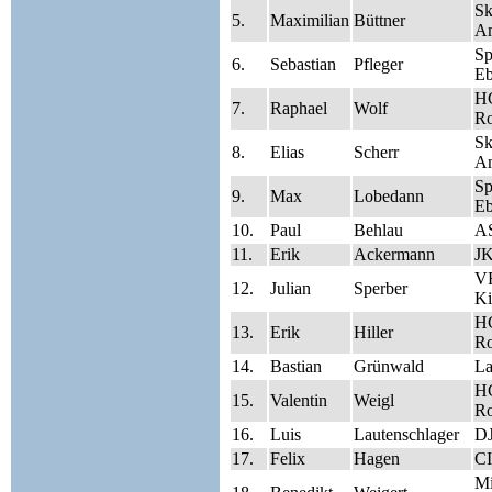
Sk
5.
Maximilian
Büttner
A
S
6.
Sebastian
Pfleger
Eb
HC
7.
Raphael
Wolf
Ro
Sk
8.
Elias
Scherr
A
S
9.
Max
Lobedann
Eb
10.
Paul
Behlau
A
11.
Erik
Ackermann
J
V
12.
Julian
Sperber
Ki
HC
13.
Erik
Hiller
Ro
14.
Bastian
Grünwald
La
HC
15.
Valentin
Weigl
Ro
16.
Luis
Lautenschlager
DJ
17.
Felix
Hagen
CI
Mi