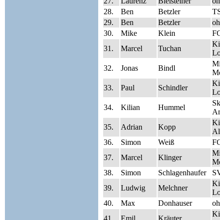
27.
Laurenz
Bleisteiner
oh
28.
Ben
Betzler
TS
29.
Ben
Betzler
oh
30.
Mike
Klein
FC
Ki
31.
Marcel
Tuchan
Lo
Mi
32.
Jonas
Bindl
Me
Ki
33.
Paul
Schindler
Lo
Sk
34.
Kilian
Hummel
A
Ki
35.
Adrian
Kopp
Al
36.
Simon
Weiß
FC
Mi
37.
Marcel
Klinger
Me
38.
Simon
Schlagenhaufer
SV
Ki
39.
Ludwig
Melchner
Lo
40.
Max
Donhauser
oh
Ki
41.
Emil
Kräuter