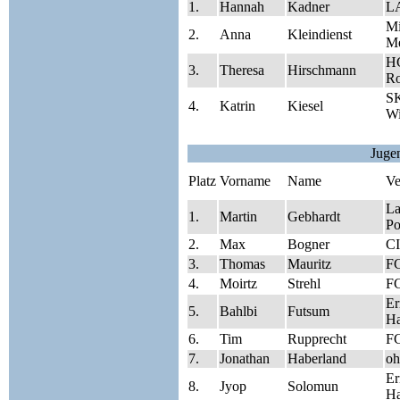
1.
Hannah
Kadner
LA
Mi
2.
Anna
Kleindienst
Me
HC
3.
Theresa
Hirschmann
Ro
SK
4.
Katrin
Kiesel
Wi
Juge
Platz
Vorname
Name
Ve
La
1.
Martin
Gebhardt
Po
2.
Max
Bogner
CI
3.
Thomas
Mauritz
FC
4.
Moirtz
Strehl
FC
Er
5.
Bahlbi
Futsum
H
6.
Tim
Rupprecht
FC
7.
Jonathan
Haberland
oh
Er
8.
Jyop
Solomun
H