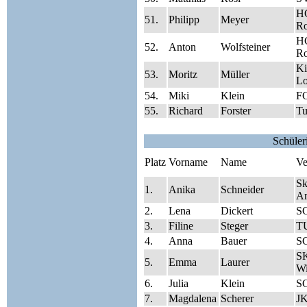
HC
51.
Philipp
Meyer
Ro
HC
52.
Anton
Wolfsteiner
Ro
Ki
53.
Moritz
Müller
Lo
54.
Miki
Klein
FC
55.
Richard
Forster
Tu
Schüler
Platz
Vorname
Name
Ve
Sk
1.
Anika
Schneider
A
2.
Lena
Dickert
S
3.
Filine
Steger
TU
4.
Anna
Bauer
SG
SK
5.
Emma
Laurer
Wi
6.
Julia
Klein
S
7.
Magdalena
Scherer
J