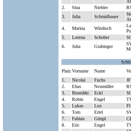
A
2.
Sina
Niebler
RS
Sk
3.
Julia
Schmidbauer
A
La
4.
Marina
Windisch
Po
5.
Lorena
Schober
SG
S
6.
Julia
Grabinger
Mi
Schü
Platz
Vorname
Name
Ve
1.
Nicolai
Fuchs
J
2.
Elias
Neumüller
RS
3.
Benedikt
Eckl
SG
4.
Robin
Engel
T
5.
Lukas
Lux
FC
6.
Tom
Ertel
SV
7.
Fabian
Gimpl
CI
8.
Eric
Engel
T