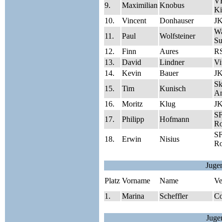
V
9.
Maximilian
Knobus
Ki
10.
Vincent
Donhauser
J
Wa
11.
Paul
Wolfsteiner
Su
12.
Finn
Aures
RS
13.
David
Lindner
Vi
14.
Kevin
Bauer
J
Sk
15.
Tim
Kunisch
A
16.
Moritz
Klug
J
SF
17.
Philipp
Hofmann
Ro
SF
18.
Erwin
Nisius
Ro
Juge
Platz
Vorname
Name
Ve
1.
Marina
Scheffler
Co
Juge