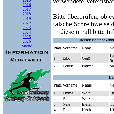
verwendete Vereinsna
2015
2016
2017
2018
Bitte überprüfen, ob e
2019
falsche Schreibweise 
2022
2023
In diesem Fall bitte I
2024
2025
Altersklasse unbekann
2026
Suche
Platz
Vorname
Name
Ve
La
1.
Eiko
Geiß
Sc
2.
Louisa
Platzer
oh
Ba
Platz
Vorname
Name
Ve
1.
Emma
Welz
Tu
2.
Paula
Welz
TU
3.
Nele
Elefant
TU
4.
Fabia
Koch
Ki