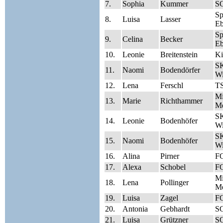
7.
Sophia
Kummer
S
S
8.
Luisa
Lasser
Eb
S
9.
Celina
Becker
Eb
10.
Leonie
Breitenstein
Ki
SK
11.
Naomi
Bodendörfer
Wi
12.
Lena
Ferschl
TS
Mi
13.
Marie
Richthammer
Me
SK
14.
Leonie
Bodenhöfer
Wi
SK
15.
Naomi
Bodenhöfer
Wi
16.
Alina
Pirner
FC
17.
Alexa
Schobel
FC
Mi
18.
Lena
Pollinger
Me
19.
Luisa
Zagel
FC
20.
Antonia
Gebhardt
S
21.
Luisa
Grützner
S