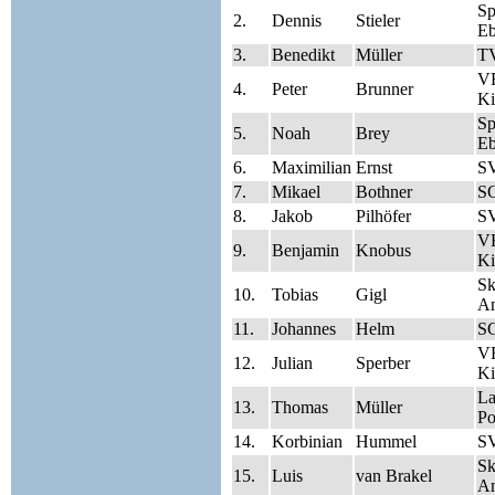
S
2.
Dennis
Stieler
Eb
3.
Benedikt
Müller
T
V
4.
Peter
Brunner
Ki
S
5.
Noah
Brey
Eb
6.
Maximilian
Ernst
SV
7.
Mikael
Bothner
S
8.
Jakob
Pilhöfer
SV
V
9.
Benjamin
Knobus
Ki
Sk
10.
Tobias
Gigl
A
11.
Johannes
Helm
S
V
12.
Julian
Sperber
Ki
La
13.
Thomas
Müller
Po
14.
Korbinian
Hummel
SV
Sk
15.
Luis
van Brakel
A