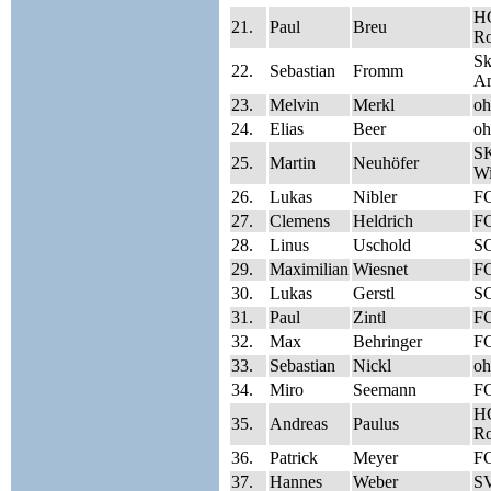
HC
21.
Paul
Breu
Ro
Sk
22.
Sebastian
Fromm
A
23.
Melvin
Merkl
oh
24.
Elias
Beer
oh
SK
25.
Martin
Neuhöfer
Wi
26.
Lukas
Nibler
FC
27.
Clemens
Heldrich
FC
28.
Linus
Uschold
S
29.
Maximilian
Wiesnet
FC
30.
Lukas
Gerstl
S
31.
Paul
Zintl
FC
32.
Max
Behringer
FC
33.
Sebastian
Nickl
oh
34.
Miro
Seemann
FC
HC
35.
Andreas
Paulus
Ro
36.
Patrick
Meyer
FC
37.
Hannes
Weber
SV