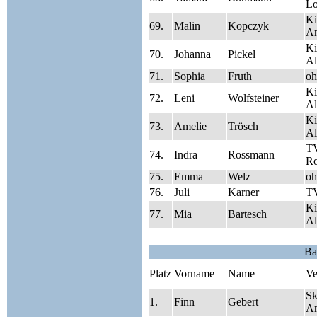
Lo
Ki
69.
Malin
Kopczyk
A
Ki
70.
Johanna
Pickel
Al
71.
Sophia
Fruth
oh
Ki
72.
Leni
Wolfsteiner
Al
Ki
73.
Amelie
Trösch
Al
TV
74.
Indra
Rossmann
Ro
75.
Emma
Welz
oh
76.
Juli
Karner
T
Ki
77.
Mia
Bartesch
Al
Ba
Platz
Vorname
Name
Ve
Sk
1.
Finn
Gebert
A