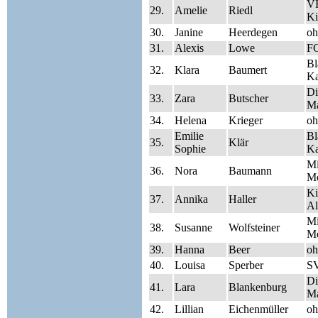
V
29.
Amelie
Riedl
Ki
30.
Janine
Heerdegen
oh
31.
Alexis
Lowe
FC
Bl
32.
Klara
Baumert
Ka
Di
33.
Zara
Butscher
Ma
34.
Helena
Krieger
oh
Emilie
Bl
35.
Klär
Sophie
Ka
Mi
36.
Nora
Baumann
Me
Ki
37.
Annika
Haller
Al
Mi
38.
Susanne
Wolfsteiner
Me
39.
Hanna
Beer
oh
40.
Louisa
Sperber
SV
Di
41.
Lara
Blankenburg
Ma
42.
Lillian
Eichenmüller
oh