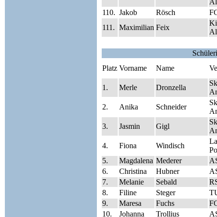
Al
110.
Jakob
Rösch
FC
Ki
111.
Maximilian
Feix
Al
Schüler
Platz
Vorname
Name
Ve
Sk
1.
Merle
Dronzella
A
Sk
2.
Anika
Schneider
A
Sk
3.
Jasmin
Gigl
A
La
4.
Fiona
Windisch
Po
5.
Magdalena
Mederer
A
6.
Christina
Hubner
A
7.
Melanie
Sebald
RS
8.
Filine
Steger
TU
9.
Maresa
Fuchs
F
10.
Johanna
Trollius
A