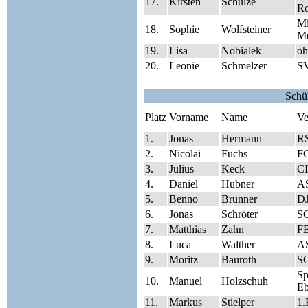
17.
Kirsten
Schulze
Ro
Mi
18.
Sophie
Wolfsteiner
Me
19.
Lisa
Nobialek
oh
20.
Leonie
Schmelzer
SV
Schü
Platz
Vorname
Name
Ve
1.
Jonas
Hermann
RS
2.
Nicolai
Fuchs
F
3.
Julius
Keck
CI
4.
Daniel
Hubner
A
5.
Benno
Brunner
DJ
6.
Jonas
Schröter
S
7.
Matthias
Zahn
FB
8.
Luca
Walther
A
9.
Moritz
Bauroth
S
S
10.
Manuel
Holzschuh
Eb
11.
Markus
Stielper
1.