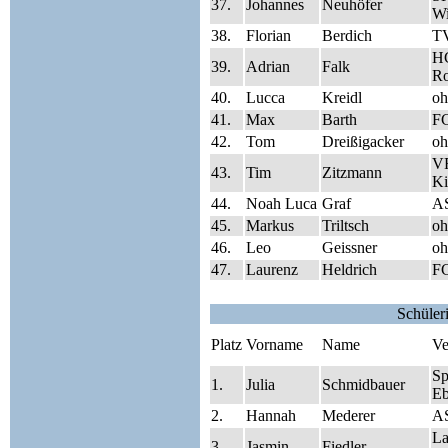
37.
Johannes
Neuhöfer
Wi
38.
Florian
Berdich
T
HC
39.
Adrian
Falk
Ro
40.
Lucca
Kreidl
oh
41.
Max
Barth
FC
42.
Tom
Dreißigacker
oh
V
43.
Tim
Zitzmann
Ki
44.
Noah Luca
Graf
A
45.
Markus
Triltsch
oh
46.
Leo
Geissner
oh
47.
Laurenz
Heldrich
FC
Schüler
Platz
Vorname
Name
Ve
S
1.
Julia
Schmidbauer
Eb
2.
Hannah
Mederer
A
La
3.
Jasmin
Fiedler