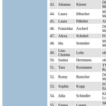
Di
43.
Johanna
Kiener
Ma
Mi
44.
Laura
Irlbacher
Me
45.
Laura
Pilhöfer
A
Di
46.
Franziska
Ascherl
Ma
47.
Alexa
Schobel
FC
Mi
48.
Ida
Semmler
Me
Lisa-
49.
Leitz
oh
Christin
50.
Saskia
Herrmann
oh
TV
51.
Tara
Rossmann
Ro
Di
52.
Romy
Butscher
Ma
FC
53.
Sophie
Kopp
Ed
Ki
54.
Julia
Schindler
Lo
SK
55.
Emma
Laurer