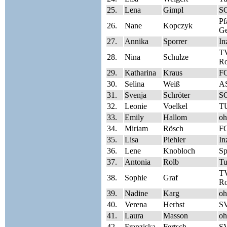
25.
Lena
Gimpl
SG
Pf
26.
Nane
Kopczyk
Ge
27.
Annika
Sporrer
In
TV
28.
Nina
Schulze
Ro
29.
Katharina
Kraus
FC
30.
Selina
Weiß
A
31.
Svenja
Schröter
S
32.
Leonie
Voelkel
TU
33.
Emily
Hallom
oh
34.
Miriam
Rösch
FC
35.
Lisa
Piehler
In
36.
Lene
Knobloch
Sp
37.
Antonia
Rolb
Tu
TV
38.
Sophie
Graf
Ro
39.
Nadine
Karg
oh
40.
Verena
Herbst
SV
41.
Laura
Masson
oh
42.
Franziska
Fertsch
SV