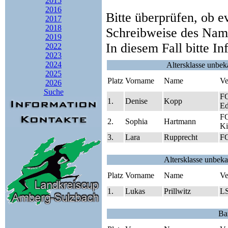
2015
2016
Bitte überprüfen, ob e
2017
2018
Schreibweise des Name
2019
In diesem Fall bitte I
2022
2023
2024
Altersklasse unbek
2025
Platz
Vorname
Name
Ve
2026
Suche
FC
1.
Denise
Kopp
Ed
FC
2.
Sophia
Hartmann
Ki
3.
Lara
Rupprecht
FC
Altersklasse unbeka
Platz
Vorname
Name
Ve
1.
Lukas
Prillwitz
LS
Ba