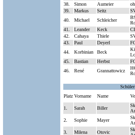
38.
Simon
Aumeier
oh
39.
Markus
Seitz
SV
BS
40.
Michael
Schleicher
Ro
41.
Leander
Keck
CI
42.
Cahaya
Thiele
SV
43.
Paul
Deyerl
FC
Ki
44.
Korbinian
Beck
Lo
45.
Bastian
Herbst
FC
HC
46.
René
Grannattowicz
Ro
Schüle
Platz
Vorname
Name
Ve
Sk
1.
Sarah
Biller
A
Sk
2.
Sophie
Mayer
A
Sk
3.
Milena
Otovic
A