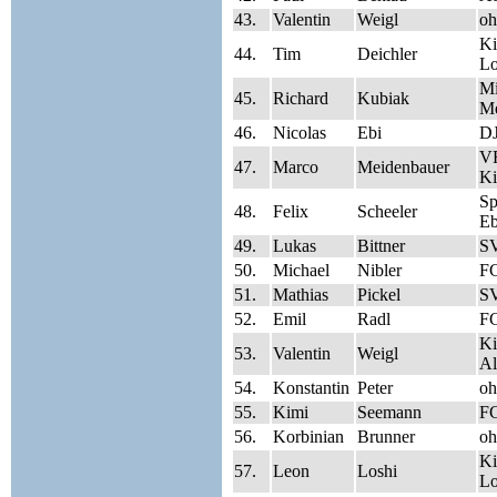
43.
Valentin
Weigl
oh
Ki
44.
Tim
Deichler
Lo
Mi
45.
Richard
Kubiak
Me
46.
Nicolas
Ebi
DJ
V
47.
Marco
Meidenbauer
Ki
S
48.
Felix
Scheeler
Eb
49.
Lukas
Bittner
SV
50.
Michael
Nibler
FC
51.
Mathias
Pickel
SV
52.
Emil
Radl
FC
Ki
53.
Valentin
Weigl
Al
54.
Konstantin
Peter
oh
55.
Kimi
Seemann
FC
56.
Korbinian
Brunner
oh
Ki
57.
Leon
Loshi
Lo