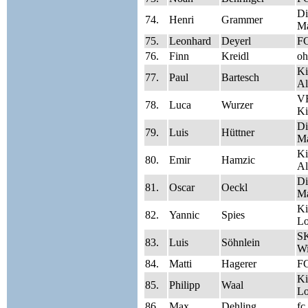
Di
74.
Henri
Grammer
Ma
75.
Leonhard
Deyerl
FC
76.
Finn
Kreidl
oh
Ki
77.
Paul
Bartesch
Al
V
78.
Luca
Wurzer
Ki
Di
79.
Luis
Hüttner
Ma
Ki
80.
Emir
Hamzic
Al
Di
81.
Oscar
Oeckl
Ma
Ki
82.
Yannic
Spies
Lo
SK
83.
Luis
Söhnlein
Wi
84.
Matti
Hagerer
FC
Ki
85.
Philipp
Waal
Lo
86.
Max
Dehling
fc