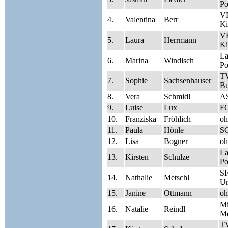
Po
V
4.
Valentina
Berr
Ki
V
5.
Laura
Herrmann
Ki
La
6.
Marina
Windisch
Po
T
7.
Sophie
Sachsenhauser
Bu
8.
Vera
Schmidl
A
9.
Luise
Lux
FC
10.
Franziska
Fröhlich
oh
11.
Paula
Hönle
SG
12.
Lisa
Bogner
oh
La
13.
Kirsten
Schulze
Po
S
14.
Nathalie
Metschl
Ur
15.
Janine
Ottmann
oh
Mi
16.
Natalie
Reindl
Me
TV