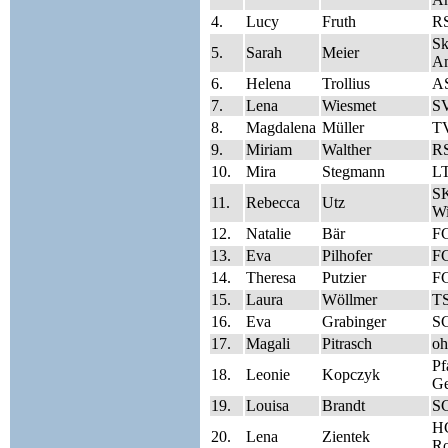
4.
Lucy
Fruth
RS
Sk
5.
Sarah
Meier
A
6.
Helena
Trollius
A
7.
Lena
Wiesmet
SV
8.
Magdalena
Müller
T
9.
Miriam
Walther
RS
10.
Mira
Stegmann
LT
SK
11.
Rebecca
Utz
Wi
12.
Natalie
Bär
FC
13.
Eva
Pilhofer
FC
14.
Theresa
Putzier
FC
15.
Laura
Wöllmer
TS
16.
Eva
Grabinger
S
17.
Magali
Pitrasch
oh
Pf
18.
Leonie
Kopczyk
Ge
19.
Louisa
Brandt
S
HC
20.
Lena
Zientek
Ro