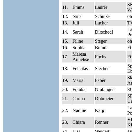
SK
11.
Emma
Laurer
Wi
12.
Nina
Schulze
oh
13.
Juli
Lacher
T
La
14.
Sarah
Dirschedl
Po
15.
Filine
Steger
oh
16.
Sophia
Brandt
FC
Maresa
17.
Fuchs
F
Annelise
S
18.
Felicitas
Stecher
Eb
Sk
19.
Maria
Faber
A
20.
Franka
Grabinger
S
S
21.
Carina
Dobmeier
Ur
La
22.
Nadine
Karg
Po
V
23.
Chiara
Renner
Ki
24.
Lisa
Weigert
Tu