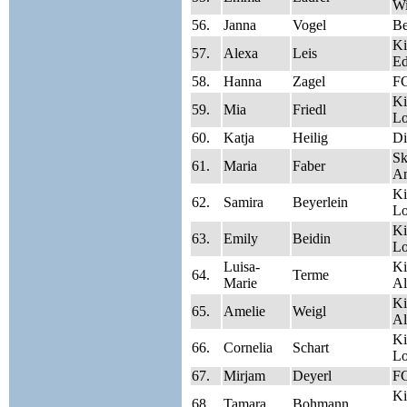
Wi
56.
Janna
Vogel
Be
Ki
57.
Alexa
Leis
Ed
58.
Hanna
Zagel
FC
Ki
59.
Mia
Friedl
Lo
60.
Katja
Heilig
Di
Sk
61.
Maria
Faber
A
Ki
62.
Samira
Beyerlein
Lo
Ki
63.
Emily
Beidin
Lo
Luisa-
Ki
64.
Terme
Marie
Al
Ki
65.
Amelie
Weigl
Al
Ki
66.
Cornelia
Schart
Lo
67.
Mirjam
Deyerl
FC
Ki
68.
Tamara
Bohmann