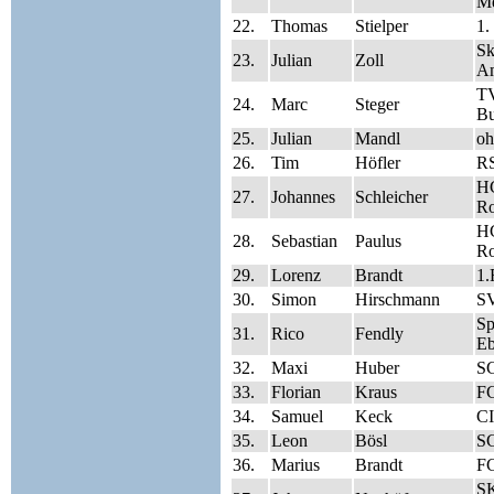
Me
22.
Thomas
Stielper
1.
Sk
23.
Julian
Zoll
A
T
24.
Marc
Steger
Bu
25.
Julian
Mandl
oh
26.
Tim
Höfler
RS
HC
27.
Johannes
Schleicher
Ro
HC
28.
Sebastian
Paulus
Ro
29.
Lorenz
Brandt
1.
30.
Simon
Hirschmann
SV
S
31.
Rico
Fendly
Eb
32.
Maxi
Huber
S
33.
Florian
Kraus
FC
34.
Samuel
Keck
CI
35.
Leon
Bösl
S
36.
Marius
Brandt
FC
SK