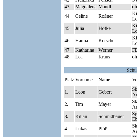
43.
Magdalena
Mandl
oh
Ki
44.
Celine
Roßner
Lo
Ki
45.
Julia
Höfke
Lo
Ki
46.
Hanna
Kerscher
Lo
47.
Katharina
Werner
FB
48.
Lea
Kraus
oh
Schü
Platz
Vorname
Name
Ve
Sk
1.
Leon
Gebert
A
Sk
2.
Tim
Mayer
A
S
3.
Kilian
Schmidbauer
Eb
Sk
4.
Lukas
Plößl
A