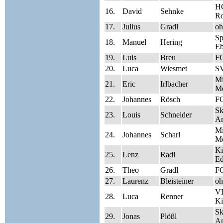
HC
16.
David
Sehnke
Ro
17.
Julius
Gradl
oh
S
18.
Manuel
Hering
Eb
19.
Luis
Breu
FC
20.
Luca
Wiesmet
SV
Mi
21.
Eric
Irlbacher
Me
22.
Johannes
Rösch
FC
Sk
23.
Louis
Schneider
A
Mi
24.
Johannes
Scharl
Me
Ki
25.
Lenz
Radl
Ed
26.
Theo
Gradl
FC
27.
Laurenz
Bleisteiner
oh
V
28.
Luca
Renner
Ki
Sk
29.
Jonas
Plößl
A