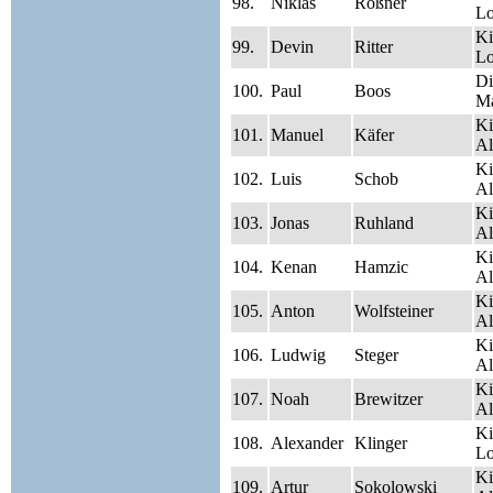
98.
Niklas
Roßner
Lo
Ki
99.
Devin
Ritter
Lo
Di
100.
Paul
Boos
Ma
Ki
101.
Manuel
Käfer
Al
Ki
102.
Luis
Schob
Al
Ki
103.
Jonas
Ruhland
Al
Ki
104.
Kenan
Hamzic
Al
Ki
105.
Anton
Wolfsteiner
Al
Ki
106.
Ludwig
Steger
Al
Ki
107.
Noah
Brewitzer
Al
Ki
108.
Alexander
Klinger
Lo
Ki
109.
Artur
Sokolowski