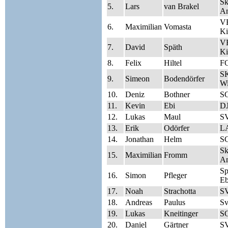
Sk
5.
Lars
van Brakel
A
V
6.
Maximilian
Vomasta
Ki
V
7.
David
Späth
Ki
8.
Felix
Hiltel
FC
SK
9.
Simeon
Bodendörfer
Wi
10.
Deniz
Bothner
S
11.
Kevin
Ebi
DJ
12.
Lukas
Maul
SV
13.
Erik
Odörfer
LA
14.
Jonathan
Helm
S
Sk
15.
Maximilian
Fromm
A
S
16.
Simon
Pfleger
Eb
17.
Noah
Strachotta
SV
18.
Andreas
Paulus
Sv
19.
Lukas
Kneitinger
S
20.
Daniel
Gärtner
SV