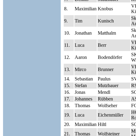
V
8.
Maximilian
Knobus
Ki
Sk
9.
Tim
Kunisch
A
Sk
10.
Jonathan
Matthalm
A
V
11.
Luca
Berr
Ki
SK
12.
Aaron
Bodendörfer
Wi
V
13.
Mirco
Brunner
Ki
14.
Sebastian
Paulus
SV
15.
Stefan
Mutzbauer
RS
16.
Jonas
Mendl
S
17.
Johannes
Rübben
A
18.
Thomas
Wolfseher
FC
HC
19.
Luca
Eichenmüller
Ro
20.
Maximilian
Hiltl
S
Mi
21.
Thomas
Wolfsteiner