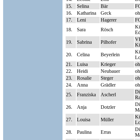
15.
Selina
Bär
FC
16.
Katharina
Geck
oh
17.
Leni
Hagerer
FC
Ki
18.
Sara
Rösch
Ed
V
19.
Sabrina
Pilhofer
Ki
Ki
20.
Celina
Beyerlein
Lo
21.
Luisa
Krieger
oh
22.
Heidi
Neubauer
oh
23.
Rosalie
Steger
oh
24.
Anna
Grädler
oh
Di
25.
Franziska
Ascherl
Ra
Di
26.
Anja
Dotzler
Ma
Ki
27.
Louisa
Müller
Lo
Di
28.
Paulina
Erras
Ma