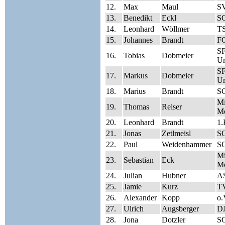
12.
Max
Maul
SV
13.
Benedikt
Eckl
SG
14.
Leonhard
Wöllmer
TS
15.
Johannes
Brandt
FC
S
16.
Tobias
Dobmeier
Ur
S
17.
Markus
Dobmeier
Ur
18.
Marius
Brandt
S
Mi
19.
Thomas
Reiser
Me
20.
Leonhard
Brandt
1.
21.
Jonas
Zetlmeisl
SG
22.
Paul
Weidenhammer
SG
Mi
23.
Sebastian
Eck
Me
24.
Julian
Hubner
A
25.
Jamie
Kurz
T
26.
Alexander
Kopp
o.
27.
Ulrich
Augsberger
DJ
28.
Jona
Dotzler
S