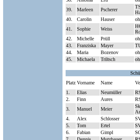
T
39.
Marleen
Pscherer
Ha
40.
Carolin
Hauser
oh
HC
41.
Sophie
Weiss
Ro
42.
Michelle
Prüll
oh
43.
Franziska
Mayer
TU
44.
Maria
Bozenov
oh
45.
Michaela
Triltsch
oh
Schü
Platz
Vorname
Name
Ve
1.
Elias
Neumüller
RS
2.
Finn
Aures
RS
Sk
3.
Manuel
Meier
A
4.
Alex
Schlosser
SV
5.
Tom
Ertel
SV
6.
Fabian
Gimpl
SG
7.
Dennis
Mutzbauer
RS