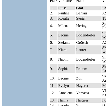
Platz
Vorname
Name
Ve
1.
Luisa
Graf
A
2.
Paulina
Behlau
A
3.
Rosalie
Steger
TU
S
4.
Milena
Hering
Eb
SK
5.
Leonie
Bodendörfer
Wi
6.
Stefanie
Grötsch
A
SK
7.
Klara
Laurer
Wi
SK
8.
Naomi
Bodendörfer
Wi
Sk
9.
Sophia
Fromm
A
Sk
10.
Leonie
Zoll
A
11.
Evelyn
Hagerer
FC
V
12.
Annalena
Vomasta
Ki
13.
Hanna
Hagerer
FC
14.
Leonie
Zoll
DJ