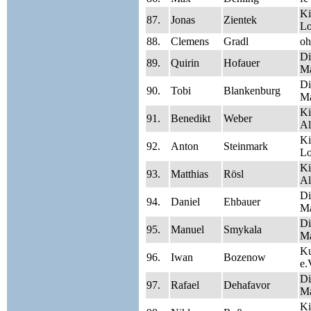
Ki
87.
Jonas
Zientek
Lo
88.
Clemens
Gradl
oh
Di
89.
Quirin
Hofauer
Ma
Di
90.
Tobi
Blankenburg
Ma
Ki
91.
Benedikt
Weber
Al
Ki
92.
Anton
Steinmark
Lo
Ki
93.
Matthias
Rösl
Al
Di
94.
Daniel
Ehbauer
Ma
Di
95.
Manuel
Smykala
Ma
Ku
96.
Iwan
Bozenow
e.
Di
97.
Rafael
Dehafavor
Ma
Ki