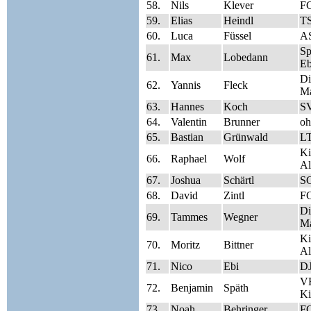
58.
Nils
Klever
F
59.
Elias
Heindl
TS
60.
Luca
Füssel
A
S
61.
Max
Lobedann
Eb
Di
62.
Yannis
Fleck
Ma
63.
Hannes
Koch
SV
64.
Valentin
Brunner
oh
65.
Bastian
Grünwald
LT
Ki
66.
Raphael
Wolf
Al
67.
Joshua
Schärtl
S
68.
David
Zintl
FC
Di
69.
Tammes
Wegner
Ma
Ki
70.
Moritz
Bittner
Al
71.
Nico
Ebi
DJ
V
72.
Benjamin
Späth
Ki
73.
Noah
Behringer
FC