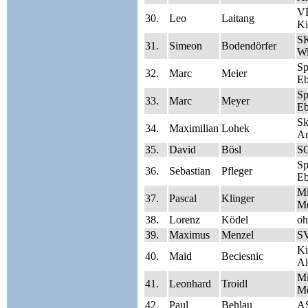
V
30.
Leo
Laitang
Ki
SK
31.
Simeon
Bodendörfer
Wi
S
32.
Marc
Meier
Eb
S
33.
Marc
Meyer
Eb
Sk
34.
Maximilian
Lohek
A
35.
David
Bösl
S
S
36.
Sebastian
Pfleger
Eb
Mi
37.
Pascal
Klinger
Me
38.
Lorenz
Ködel
oh
39.
Maximus
Menzel
SV
Ki
40.
Maid
Beciesnic
Al
Mi
41.
Leonhard
Troidl
Me
42.
Paul
Behlau
A