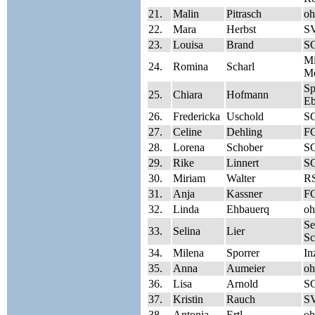
21.
Malin
Pitrasch
oh
22.
Mara
Herbst
SV
23.
Louisa
Brand
S
Mi
24.
Romina
Scharl
Me
S
25.
Chiara
Hofmann
Eb
26.
Fredericka
Uschold
S
27.
Celine
Dehling
FC
28.
Lorena
Schober
SG
29.
Rike
Linnert
SG
30.
Miriam
Walter
RS
31.
Anja
Kassner
FC
32.
Linda
Ehbauerq
oh
Se
33.
Selina
Lier
Sc
34.
Milena
Sporrer
In
35.
Anna
Aumeier
oh
36.
Lisa
Arnold
S
37.
Kristin
Rauch
SV
38.
Antonia
Ertl
oh