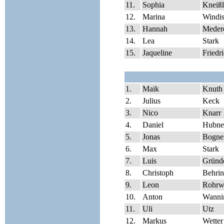
11.
Sophia
Kneißl
12.
Marina
Windi
13.
Hannah
Meder
14.
Lea
Stark
15.
Jaqueline
Friedr
1.
Maik
Knuth
2.
Julius
Keck
3.
Nico
Knarr
4.
Daniel
Hubne
5.
Jonas
Bogne
6.
Max
Stark
7.
Luis
Gründ
8.
Christoph
Behrin
9.
Leon
Rohrw
10.
Anton
Wanni
11.
Uli
Utz
12.
Markus
Wetter