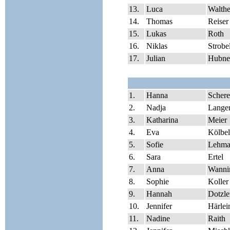
13.
Luca
Walthe
14.
Thomas
Reiser
15.
Lukas
Roth
16.
Niklas
Strobe
17.
Julian
Hubne
1.
Hanna
Schere
2.
Nadja
Lange
3.
Katharina
Meier
4.
Eva
Kölbel
5.
Sofie
Lehma
6.
Sara
Ertel
7.
Anna
Wanni
8.
Sophie
Koller
9.
Hannah
Dotzle
10.
Jennifer
Härlei
11.
Nadine
Raith