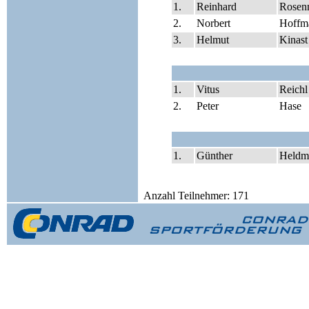
1.
Reinhard
Rosen
2.
Norbert
Hoffm
3.
Helmut
Kinast
1.
Vitus
Reichl
2.
Peter
Hase
1.
Günther
Heldm
Anzahl Teilnehmer: 171