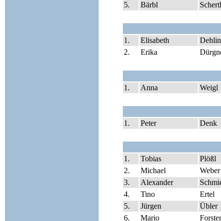
5.
Bärbl
Schert
1.
Elisabeth
Dehli
2.
Erika
Dürgn
1.
Anna
Weigl
1.
Peter
Denk
1.
Tobias
Plößl
2.
Michael
Weber
3.
Alexander
Schmi
4.
Tino
Ertel
5.
Jürgen
Übler
6.
Mario
Forste