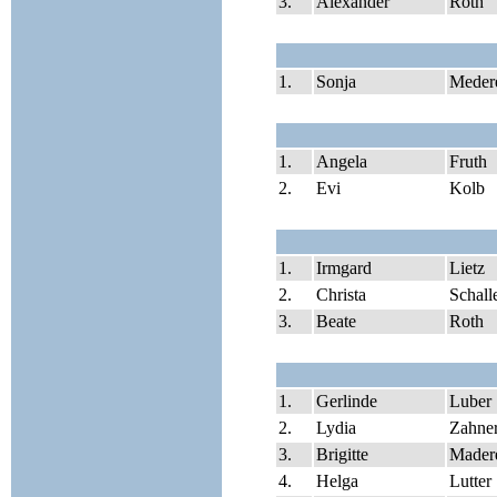
3.
Alexander
Roth
1.
Sonja
Meder
1.
Angela
Fruth
2.
Evi
Kolb
1.
Irmgard
Lietz
2.
Christa
Schall
3.
Beate
Roth
1.
Gerlinde
Luber
2.
Lydia
Zahne
3.
Brigitte
Mader
4.
Helga
Lutter