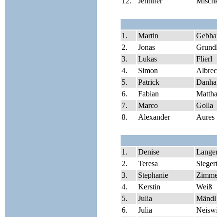
12.
Jennifer
Misch
1.
Martin
Gebha
2.
Jonas
Grundl
3.
Lukas
Flierl
4.
Simon
Albrec
5.
Patrick
Danha
6.
Fabian
Matth
7.
Marco
Golla
8.
Alexander
Aures
1.
Denise
Lange
2.
Teresa
Sieger
3.
Stephanie
Zimme
4.
Kerstin
Weiß
5.
Julia
Mändl
6.
Julia
Neiswi