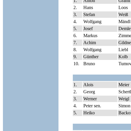
1.
Anton
Graml
2.
Hans
Loos
3.
Stefan
Weiß
4.
Wolfgang
Mändl
5.
Josef
Demlei
6.
Markus
Zimme
7.
Achim
Gildne
8.
Wolfgang
Liebl
9.
Günther
Kolb
10.
Bruno
Tumov
1.
Alois
Meier
2.
Georg
Schert
3.
Werner
Weigl
4.
Peter sen.
Simon
5.
Heiko
Backo