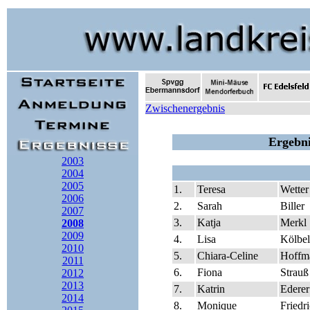
Zwischenergebnis
Ergebni
2003
2004
2005
1.
Teresa
Wetter
2006
2.
Sarah
Biller
2007
3.
Katja
Merkl
2008
2009
4.
Lisa
Kölbel
2010
5.
Chiara-Celine
Hoffm
2011
6.
Fiona
Strauß
2012
2013
7.
Katrin
Ederer
2014
8.
Monique
Friedr