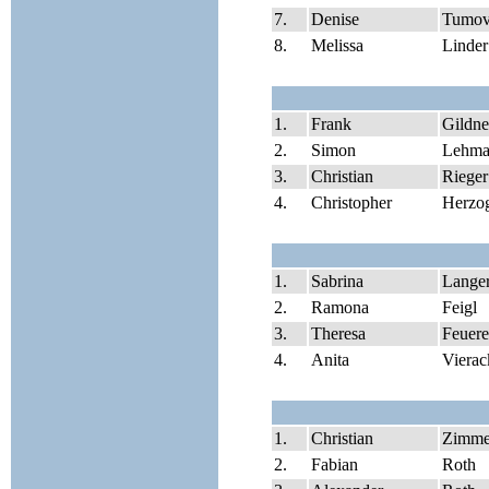
7.
Denise
Tumov
8.
Melissa
Linder
1.
Frank
Gildne
2.
Simon
Lehma
3.
Christian
Rieger
4.
Christopher
Herzo
1.
Sabrina
Lange
2.
Ramona
Feigl
3.
Theresa
Feuere
4.
Anita
Vierac
1.
Christian
Zimme
2.
Fabian
Roth