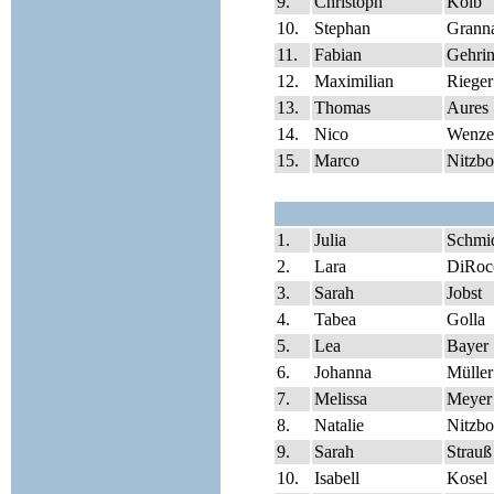
9.
Christoph
Kolb
10.
Stephan
Grann
11.
Fabian
Gehri
12.
Maximilian
Rieger
13.
Thomas
Aures
14.
Nico
Wenze
15.
Marco
Nitzb
1.
Julia
Schmi
2.
Lara
DiRoc
3.
Sarah
Jobst
4.
Tabea
Golla
5.
Lea
Bayer
6.
Johanna
Müller
7.
Melissa
Meyer
8.
Natalie
Nitzb
9.
Sarah
Strauß
10.
Isabell
Kosel