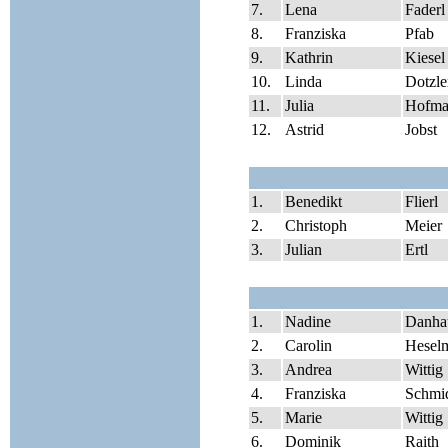
7.
Lena
Faderl
8.
Franziska
Pfab
9.
Kathrin
Kiesel
10.
Linda
Dotzle
11.
Julia
Hofma
12.
Astrid
Jobst
1.
Benedikt
Flierl
2.
Christoph
Meier
3.
Julian
Ertl
1.
Nadine
Danha
2.
Carolin
Hesel
3.
Andrea
Wittig
4.
Franziska
Schmi
5.
Marie
Wittig
6.
Dominik
Raith