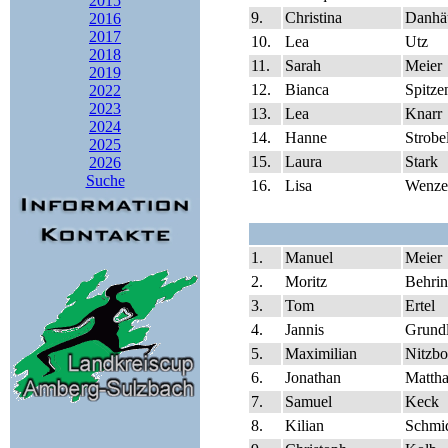
2015
9.
Christina
Danhä
2016
2017
10.
Lea
Utz
2018
11.
Sarah
Meier
2019
12.
Bianca
Spitze
2022
2023
13.
Lea
Knarr
2024
14.
Hanne
Strobe
2025
15.
Laura
Stark
2026
Suche
16.
Lisa
Wenze
1.
Manuel
Meier
2.
Moritz
Behrin
3.
Tom
Ertel
4.
Jannis
Grundl
5.
Maximilian
Nitzb
6.
Jonathan
Matth
7.
Samuel
Keck
8.
Kilian
Schmi