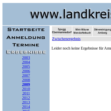
Zwischenergebnis
Leider noch keine Ergebnisse für Am
2003
2004
2005
2006
2007
2008
2009
2010
2011
2012
2013
2014