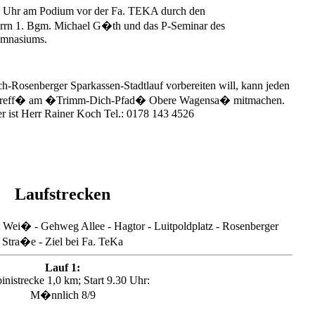
 Uhr am Podium vor der Fa. TEKA durch den
rrn 1. Bgm. Michael G�th und das P-Seminar des
nasiums.
ch-Rosenberger Sparkassen-Stadtlauf vorbereiten will, kann jeden
ftreff� am �Trimm-Dich-Pfad� Obere Wagensa� mitmachen.
r ist Herr Rainer Koch Tel.: 0178 143 4526
Laufstrecken
t Wei� - Gehweg Allee - Hagtor - Luitpoldplatz - Rosenberger
Stra�e - Ziel bei Fa. TeKa
Lauf 1:
nistrecke 1,0 km; Start 9.30 Uhr:
M�nnlich 8/9