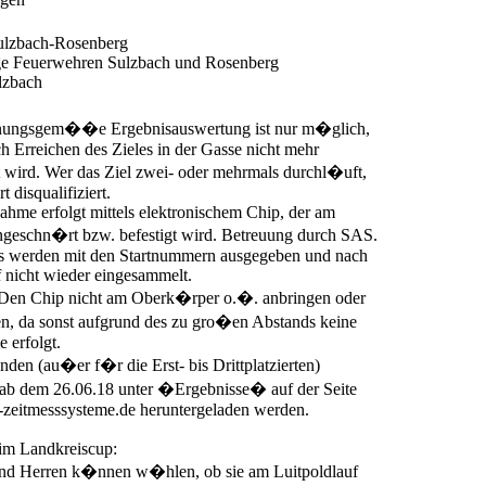
Sulzbach-Rosenberg
ige Feuerwehren Sulzbach und Rosenberg
zbach
nungsgem��e Ergebnisauswertung ist nur m�glich,
 Erreichen des Zieles in der Gasse nicht mehr
 wird. Wer das Ziel zwei- oder mehrmals durchl�uft,
t disqualifiziert.
ahme erfolgt mittels elektronischem Chip, der am
ngeschn�rt bzw. befestigt wird. Betreuung durch SAS.
s werden mit den Startnummern ausgegeben und nach
 nicht wieder eingesammelt.
 Den Chip nicht am Oberk�rper o.�. anbringen oder
n, da sonst aufgrund des zu gro�en Abstands keine
 erfolgt.
den (au�er f�r die Erst- bis Drittplatzierten)
b dem 26.06.18 unter �Ergebnisse� auf der Seite
zeitmesssysteme.de heruntergeladen werden.
im Landkreiscup:
d Herren k�nnen w�hlen, ob sie am Luitpoldlauf