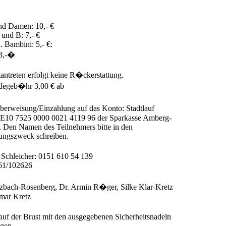
nd Damen: 10,- €
und B: 7,- €
. Bambini: 5,- €:
13,-�
antreten erfolgt keine R�ckerstattung.
egeb�hr 3,00 € ab
erweisung/Einzahlung auf das Konto: Stadtlauf
10 7525 0000 0021 4119 96 der Sparkasse Amberg-
. Den Namen des Teilnehmers bitte in den
ngszweck schreiben.
 Schleicher: 0151 610 54 139
61/102626
bach-Rosenberg, Dr. Armin R�ger, Silke Klar-Kretz
mar Kretz
 auf der Brust mit den ausgegebenen Sicherheitsnadeln
igen