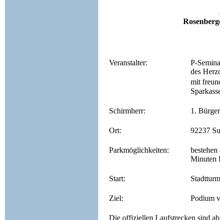
Rosenberge
Veranstalter:
P-Semina
des Herz
mit freun
Sparkass
Schirmherr:
1. Bürge
Ort:
92237 Su
Parkmöglichkeiten:
bestehen 
Minuten 
Start:
Stadtturm
Ziel:
Podium v
Die offiziellen Laufstrecken sind 