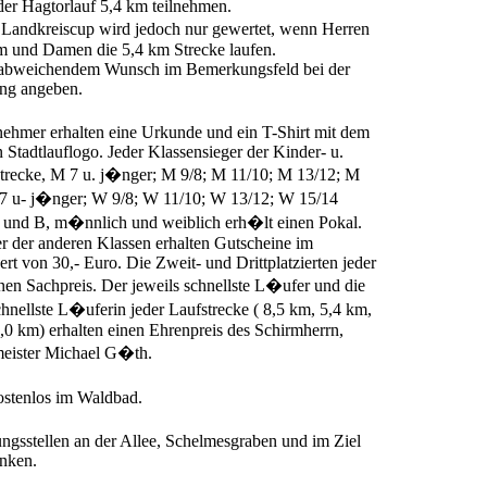
er Hagtorlauf 5,4 km teilnehmen.
Landkreiscup wird jedoch nur gewertet, wenn Herren
km und Damen die 5,4 km Strecke laufen.
i abweichendem Wunsch im Bemerkungsfeld bei der
ng angeben.
nehmer erhalten eine Urkunde und ein T-Shirt mit dem
en Stadtlauflogo. Jeder Klassensieger der Kinder- u.
trecke, M 7 u. j�nger; M 9/8; M 11/10; M 13/12; M
7 u- j�nger; W 9/8; W 11/10; W 13/12; W 15/14
 und B, m�nnlich und weiblich erh�lt einen Pokal.
r der anderen Klassen erhalten Gutscheine im
t von 30,- Euro. Die Zweit- und Drittplatzierten jeder
nen Sachpreis. Der jeweils schnellste L�ufer und die
chnellste L�uferin jeder Laufstrecke ( 8,5 km, 5,4 km,
,0 km) erhalten einen Ehrenpreis des Schirmherrn,
ister Michael G�th.
ostenlos im Waldbad.
ngsstellen an der Allee, Schelmesgraben und im Ziel
änken.