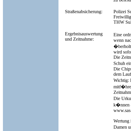
Straßenabsicherung:
Polizei 
Freiwill
THW Sul
Ergebnisauswertung
Eine ord
und Zeitnahme:
wenn nach
�berholt
wird sofor
Die Zeitn
Schuh ei
Die Chip
dem Lauf
Wichtig:
mitf�hre
Zeitnahme
Die Urkun
k�nnen a
www.sas-
Wertung 
Damen un