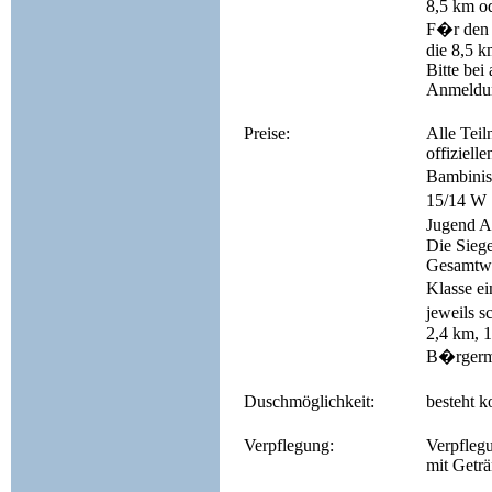
8,5 km od
F�r den 
die 8,5 
Bitte be
Anmeldu
Preise:
Alle Teil
offiziell
Bambinis
15/14 W 
Jugend A
Die Siege
Gesamtwer
Klasse ei
jeweils s
2,4 km, 1
B�rgerme
Duschmöglichkeit:
besteht k
Verpflegung:
Verpflegu
mit Getr