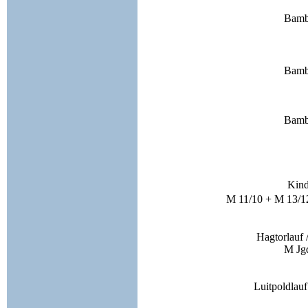
Bambi
Bambi
Bambi
Kind
M 11/10 + M 13/1
Hagtorlauf 
M Jg
Luitpoldlauf