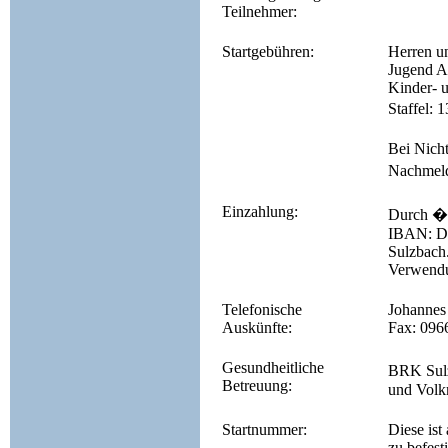
Teilnehmer:
Startgebühren:
Herren u
Jugend A 
Kinder- u
Staffel: 
Bei Nicht
Nachmeld
Einzahlung:
Durch �b
IBAN: DE
Sulzbach
Verwendu
Telefonische
Johannes
Auskünfte:
Fax: 096
Gesundheitliche
BRK Sulz
Betreuung:
und Volk
Startnummer:
Diese ist
zu befest