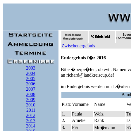
Zwischenergebnis
Endergebnis f�r 2016
2003
Bitte �berpr�fen, ob evtl. Namen ver
2004
an richard@landkreiscup.de!
2005
2006
im Endergebnis werden nur L�ufer m
2007
2008
Bamb
2009
Platz
Vorname
Name
Ve
2010
2011
1.
Paula
Welz
Tu
2012
2.
Amelie
Rank
D
2013
2014
3.
Pia
SV
Me�mann