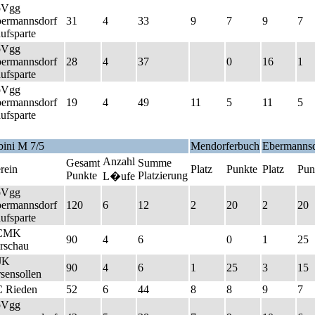
pVgg
ermannsdorf
31
4
33
9
7
9
7
ufsparte
pVgg
ermannsdorf
28
4
37
0
16
1
ufsparte
pVgg
ermannsdorf
19
4
49
11
5
11
5
ufsparte
ini M 7/5
Mendorferbuch
Ebermannsd
Anzahl
Gesamt
Summe
rein
Platz
Punkte
Platz
Pun
Punkte
Platzierung
L�ufe
pVgg
ermannsdorf
120
6
12
2
20
2
20
ufsparte
CMK
90
4
6
0
1
25
rschau
JK
90
4
6
1
25
3
15
sensollen
 Rieden
52
6
44
8
8
9
7
pVgg