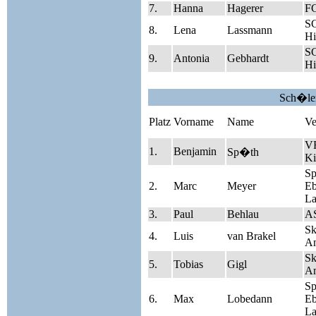
7.
Hanna
Hagerer
FC
S
8.
Lena
Lassmann
Hi
S
9.
Antonia
Gebhardt
Hi
Sch�le
Platz
Vorname
Name
Ve
V
1.
Benjamin
Sp�th
Ki
S
2.
Marc
Meyer
Eb
La
3.
Paul
Behlau
A
Sk
4.
Luis
van Brakel
A
Sk
5.
Tobias
Gigl
A
S
6.
Max
Lobedann
Eb
La