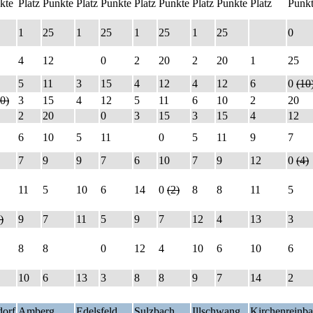
kte
Platz
Punkte
Platz
Punkte
Platz
Punkte
Platz
Punkte
Platz
Punk
1
25
1
25
1
25
1
25
0
4
12
0
2
20
2
20
1
25
5
11
3
15
4
12
4
12
6
0
(10
0)
3
15
4
12
5
11
6
10
2
20
2
20
0
3
15
3
15
4
12
6
10
5
11
0
5
11
9
7
7
9
9
7
6
10
7
9
12
0
(4)
11
5
10
6
14
0
(2)
8
8
11
5
)
9
7
11
5
9
7
12
4
13
3
8
8
0
12
4
10
6
10
6
10
6
13
3
8
8
9
7
14
2
orf
Amberg
Edelsfeld
Sulzbach
Illschwang
Kirchenreinb