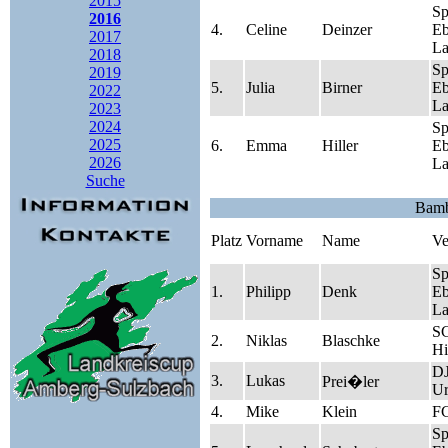
2015
S
2016
4.
Celine
Deinzer
Eb
2017
La
2018
S
2019
5.
Julia
Birner
Eb
2022
La
2023
2024
S
2025
6.
Emma
Hiller
Eb
2026
La
Suche
Bamb
Platz
Vorname
Name
Ve
S
1.
Philipp
Denk
Eb
La
S
2.
Niklas
Blaschke
Hi
D
3.
Lukas
Prei�ler
Ur
4.
Mike
Klein
FC
S