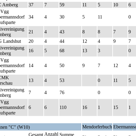
C Amberg
37
7
59
11
5
10
6
pVgg
ermannsdorf
34
4
30
5
11
0
ufsparte
ivereinigung
21
4
43
8
8
7
9
mberg
 Landshut
20
4
44
12
4
9
7
ivereinigung
16
5
68
13
3
0
mberg
pVgg
ermannsdorf
14
4
50
9
7
12
4
ufsparte
CMK
13
4
53
0
11
5
rschau
ivereinigung
7
4
76
0
0
mberg
pVgg
ermannsdorf
6
6
110
16
1
15
1
ufsparte
Mendorferbuch
Ebermannsd
nen "C" (W10)
Anzahl
Gesamt
Summe