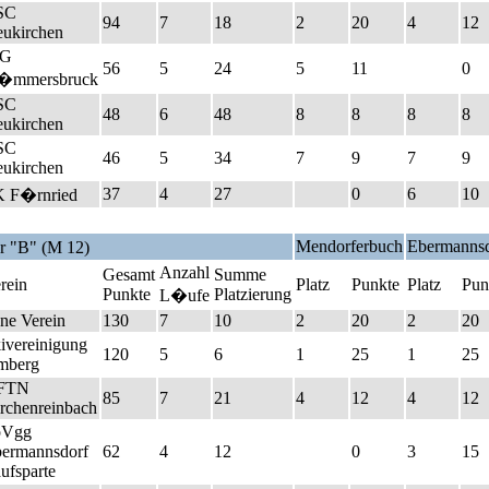
SC
94
7
18
2
20
4
12
ukirchen
FG
56
5
24
5
11
0
�mmersbruck
SC
48
6
48
8
8
8
8
ukirchen
SC
46
5
34
7
9
7
9
ukirchen
37
4
27
0
6
10
 F�rnried
Mendorferbuch
Ebermannsd
r "B" (M 12)
Anzahl
Gesamt
Summe
rein
Platz
Punkte
Platz
Pun
Punkte
Platzierung
L�ufe
ne Verein
130
7
10
2
20
2
20
ivereinigung
120
5
6
1
25
1
25
mberg
FTN
85
7
21
4
12
4
12
rchenreinbach
pVgg
ermannsdorf
62
4
12
0
3
15
ufsparte