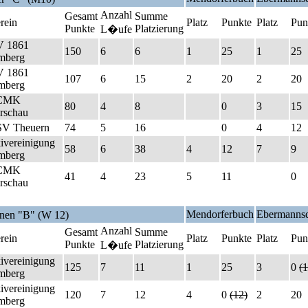
Anzahl
Gesamt
Summe
rein
Platz
Punkte
Platz
Pun
Punkte
Platzierung
L�ufe
V 1861
150
6
6
1
25
1
25
mberg
V 1861
107
6
15
2
20
2
20
mberg
CMK
80
4
8
0
3
15
rschau
V Theuern
74
5
16
0
4
12
ivereinigung
58
6
38
4
12
7
9
mberg
CMK
41
4
23
5
11
0
rschau
Mendorferbuch
Ebermannsd
nen "B" (W 12)
Anzahl
Gesamt
Summe
rein
Platz
Punkte
Platz
Pun
Punkte
Platzierung
L�ufe
ivereinigung
125
7
11
1
25
3
0
(1
mberg
ivereinigung
120
7
12
4
0
(12)
2
20
mberg