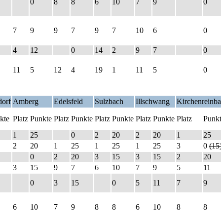
0
8
8
6
10
7
9
0
7
9
9
7
9
7
10
6
0
4
12
0
14
2
9
7
0
11
5
12
4
19
1
11
5
0
orf
Amberg
Edelsfeld
Sulzbach
Illschwang
Kirchenreinb
kte
Platz
Punkte
Platz
Punkte
Platz
Punkte
Platz
Punkte
Platz
Punk
1
25
0
2
20
2
20
1
25
2
20
1
25
1
25
1
25
3
0
(15
0
2
20
3
15
3
15
2
20
3
15
9
7
6
10
7
9
5
11
0
3
15
0
5
11
7
9
6
10
7
9
8
8
6
10
8
8