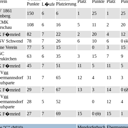
rein
Platz
Punkte
Platz
Pun
Punkte
Platzierung
L�ufe
V 1861
150
6
6
1
25
1
25
mberg
CMK
108
6
16
5
11
2
20
rschau
82
7
22
2
20
4
12
 F�rnried
SV Schwend
78
7
26
6
10
6
0
(1
ne Verein
77
5
15
0
3
15
SC
63
6
35
3
15
7
9
ukirchen
45
7
51
11
5
11
5
 F�rnried
pVgg
ermannsdorf
31
7
65
12
4
13
3
ufsparte
29
7
67
13
3
14
0
(2
 F�rnried
pVgg
ermannsdorf
28
5
52
0
12
4
ufsparte
27
7
69
15
0
(1)
15
1
 F�rnried
Mendorferbuch
Ebermannsd
r "C" (M10)