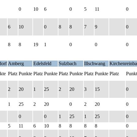
0
10
6
0
5
11
0
6
10
0
8
8
7
9
0
8
8
19
1
0
0
0
orf
Amberg
Edelsfeld
Sulzbach
Illschwang
Kirchenreinb
kte
Platz
Punkte
Platz
Punkte
Platz
Punkte
Platz
Punkte
Platz
Punk
2
20
1
25
2
20
3
15
0
1
25
2
20
0
2
20
0
0
0
1
25
1
25
0
5
11
6
10
8
8
8
8
0