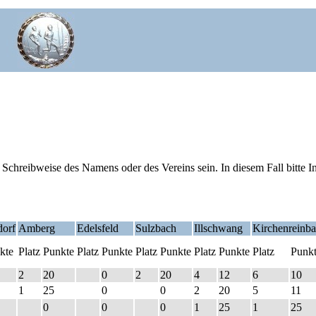
chreibweise des Namens oder des Vereins sein. In diesem Fall bitte I
orf
Amberg
Edelsfeld
Sulzbach
Illschwang
Kirchenreinb
kte
Platz
Punkte
Platz
Punkte
Platz
Punkte
Platz
Punkte
Platz
Punk
2
20
0
2
20
4
12
6
10
1
25
0
0
2
20
5
11
0
0
0
1
25
1
25