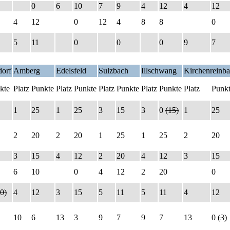
0
6
10
7
9
4
12
4
12
4
12
0
12
4
8
8
0
5
11
0
0
0
9
7
orf
Amberg
Edelsfeld
Sulzbach
Illschwang
Kirchenreinb
kte
Platz
Punkte
Platz
Punkte
Platz
Punkte
Platz
Punkte
Platz
Punk
1
25
1
25
3
15
3
0
(15)
1
25
2
20
2
20
1
25
1
25
2
20
3
15
4
12
2
20
4
12
3
15
6
10
0
4
12
2
20
0
0)
4
12
3
15
5
11
5
11
4
12
10
6
13
3
9
7
9
7
13
0
(3)