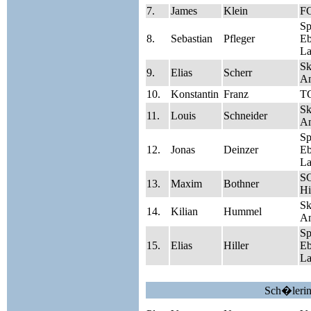
7.
James
Klein
F
S
8.
Sebastian
Pfleger
Eb
La
Sk
9.
Elias
Scherr
A
10.
Konstantin
Franz
TG
Sk
11.
Louis
Schneider
A
S
12.
Jonas
Deinzer
Eb
La
S
13.
Maxim
Bothner
Hi
Sk
14.
Kilian
Hummel
A
S
15.
Elias
Hiller
Eb
La
Sch�lerin