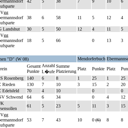
ermannsdorf
42
5
38
7
9
10
6
ufsparte
pVgg
ermannsdorf
38
6
58
11
5
12
4
ufsparte
 Landshut
30
5
50
12
4
11
5
pVgg
ermannsdorf
18
5
66
0
13
3
ufsparte
Mendorferbuch
Ebermannsd
nen "D" (W 08)
Anzahl
Gesamt
Summe
rein
Platz
Punkte
Platz
Pun
Punkte
Platzierung
L�ufe
S Rosenberg
140
6
8
1
25
1
25
 Rieden
130
7
10
3
15
2
20
 Edelsfeld
70
4
10
0
0
SV Schwend
64
6
34
0
4
12
JK
61
5
23
5
11
3
15
sensollen
pVgg
ermannsdorf
53
7
43
10
0
(6)
8
8
ufsparte