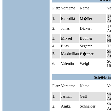
Platz
Vorname
Name
Ve
T
1.
Benedikt
M�ller
A
T
2.
Jonas
Dickert
A
S
3.
Mikael
Bothner
Hi
4.
Elias
Segerer
TS
Sk
5.
Maximilian
B�ttner
A
S
6.
Valentin
Weigl
Hi
Sch�lerin
Platz
Vorname
Name
Ve
Sk
1.
Jasmin
Gigl
A
Sk
2.
Anika
Schneider
A