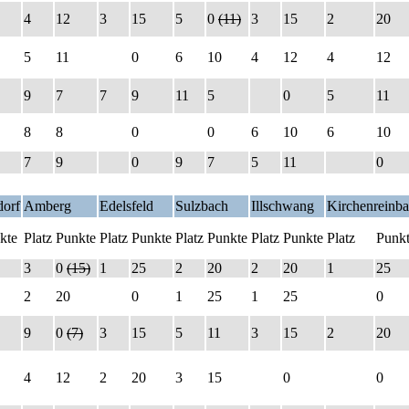
4
12
3
15
5
0
(11)
3
15
2
20
5
11
0
6
10
4
12
4
12
9
7
7
9
11
5
0
5
11
8
8
0
0
6
10
6
10
7
9
0
9
7
5
11
0
orf
Amberg
Edelsfeld
Sulzbach
Illschwang
Kirchenreinb
kte
Platz
Punkte
Platz
Punkte
Platz
Punkte
Platz
Punkte
Platz
Punk
3
0
(15)
1
25
2
20
2
20
1
25
2
20
0
1
25
1
25
0
9
0
(7)
3
15
5
11
3
15
2
20
4
12
2
20
3
15
0
0