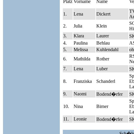
Platz
Vorname
Name
Ve
T
1.
Lena
Dickert
A
S
2.
Julia
Klein
Hi
3.
Klara
Laurer
SK
4.
Paulina
Behlau
A
5.
Melissa
Kuhlendahl
oh
R
6.
Mathilda
Rother
Ne
7.
Lena
Luber
SK
S
8.
Franziska
Schanderl
Eb
La
9.
Naomi
Bodend�rfer
SK
S
10.
Nina
Birner
Eb
La
11.
Leonie
Bodend�rfer
SK
Sch�le