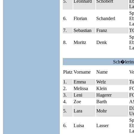
5.
Leonhard
Schobert
Eb
La
S
6.
Florian
Schanderl
Eb
La
7.
Sebastian
Franz
TG
S
8.
Moritz
Denk
Eb
La
Sch�lerin
Platz
Vorname
Name
Ve
1.
Emma
Welz
Tu
2.
Melissa
Klein
FC
3.
Leni
Hagerer
FC
4.
Zoe
Barth
A
D
5.
Lara
Mohr
Ur
S
6.
Luisa
Lasser
Eb
La