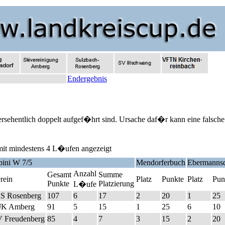
Endergebnis
sehentlich doppelt aufgef�hrt sind. Ursache daf�r kann eine falsche S
it mindestens 4 L�ufen angezeigt
ini W 7/5
Mendorferbuch
Ebermannsd
Anzahl
Gesamt
Summe
rein
Platz
Punkte
Platz
Pun
Punkte
Platzierung
L�ufe
S Rosenberg
107
6
17
2
20
1
25
JK Amberg
91
5
15
1
25
6
10
 Freudenberg
85
4
7
3
15
2
20