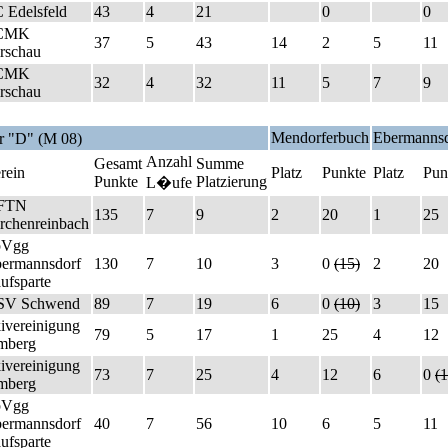
 Edelsfeld
43
4
21
0
0
CMK
37
5
43
14
2
5
11
rschau
CMK
32
4
32
11
5
7
9
rschau
Mendorferbuch
Ebermannsd
r "D" (M 08)
Anzahl
Gesamt
Summe
rein
Platz
Punkte
Platz
Pun
Punkte
Platzierung
L�ufe
FTN
135
7
9
2
20
1
25
rchenreinbach
pVgg
ermannsdorf
130
7
10
3
0
(15)
2
20
ufsparte
SV Schwend
89
7
19
6
0
(10)
3
15
ivereinigung
79
5
17
1
25
4
12
mberg
ivereinigung
73
7
25
4
12
6
0
(1
mberg
pVgg
ermannsdorf
40
7
56
10
6
5
11
ufsparte