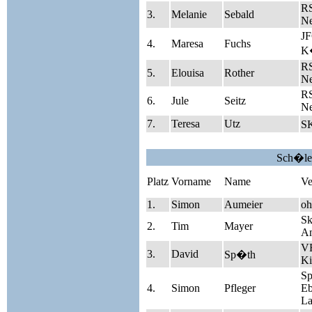
R
3.
Melanie
Sebald
Ne
J
4.
Maresa
Fuchs
K
R
5.
Elouisa
Rother
Ne
R
6.
Jule
Seitz
Ne
7.
Teresa
Utz
SK
Sch�le
Platz
Vorname
Name
Ve
1.
Simon
Aumeier
oh
Sk
2.
Tim
Mayer
A
V
3.
David
Sp�th
Ki
S
4.
Simon
Pfleger
Eb
La